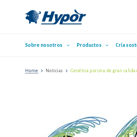
Sobre nosotros
Productos
Cría sos
Home
Noticias
Genética porcina de gran calidad
Trabaje con nosotros
Líneas maternales Hypor
Vía medioambiental
Artículos técnicos
Noticias
Comerciales
Senda económica
Hypor Libra