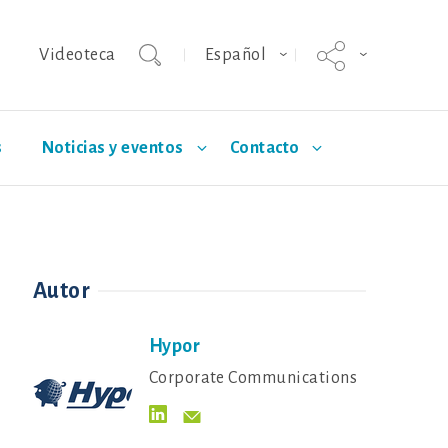
Videoteca
Español
s
Noticias y eventos
Contacto
agnus
Ayuda
I+D
Hypor Kanto
Selección Hypor
Autor
Nutrición
Salud
Hypor
App de apoyo al sector porcino
Corporate Communications