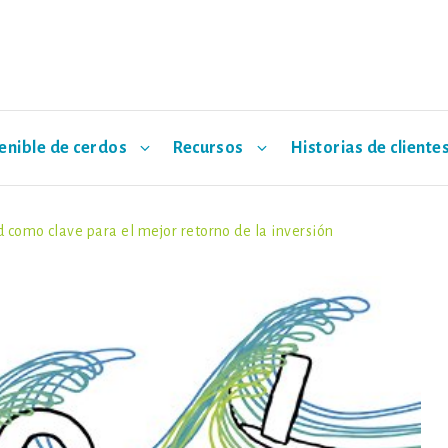
tenible de cerdos
Recursos
Historias de cliente
 como clave para el mejor retorno de la inversión
Guías de gestión
Itinerario social
Hypor Maxter
Eventos
Estándares sostenibles
Hypor M