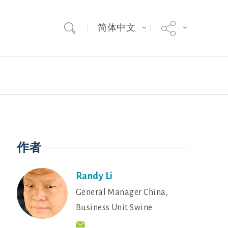
简体中文
agnus
Hypor Kanto
作者
Randy Li
General Manager China,
Business Unit Swine